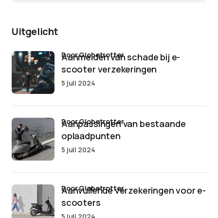
Uitgelicht
door Globetrotter
Aanmelden van schade bij e-
scooter verzekeringen
5 juli 2024
door Globetrotter
Aanpassingen van bestaande
oplaadpunten
5 juli 2024
door Globetrotter
Aanvullende verzekeringen voor e-
scooters
5 juli 2024