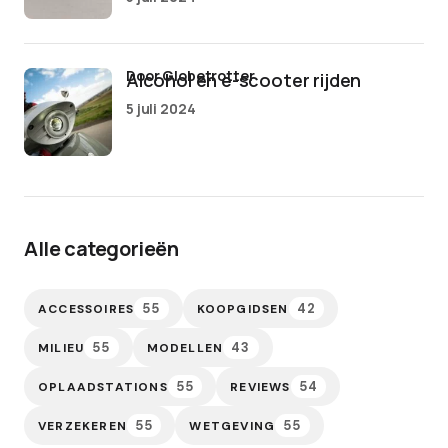
door Globetrotter
Alcohol en e-scooter rijden
5 juli 2024
Alle categorieën
55
42
ACCESSOIRES
KOOPGIDSEN
55
43
MILIEU
MODELLEN
55
54
OPLAADSTATIONS
REVIEWS
55
55
VERZEKEREN
WETGEVING