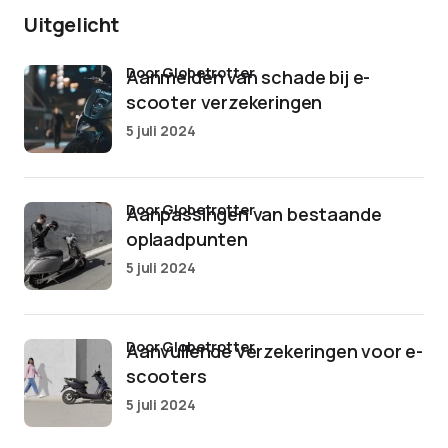
Uitgelicht
door Globetrotter
Aanmelden van schade bij e-
scooter verzekeringen
5 juli 2024
door Globetrotter
Aanpassingen van bestaande
oplaadpunten
5 juli 2024
door Globetrotter
Aanvullende verzekeringen voor e-
scooters
5 juli 2024