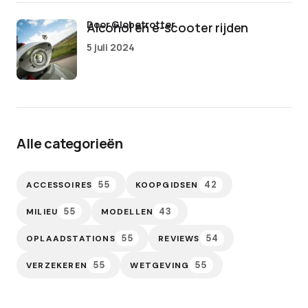
door Globetrotter
Alcohol en e-scooter rijden
5 juli 2024
Alle categorieën
55
42
ACCESSOIRES
KOOPGIDSEN
55
43
MILIEU
MODELLEN
55
54
OPLAADSTATIONS
REVIEWS
55
55
VERZEKEREN
WETGEVING