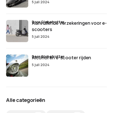
5 juli 2024
door Globetrotter
Aanvullende verzekeringen voor e-
scooters
5 juli 2024
door Globetrotter
Alcohol en e-scooter rijden
5 juli 2024
Alle categorieën