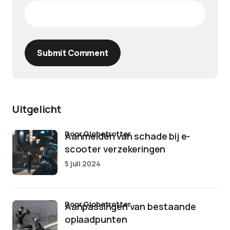
Submit Comment
Uitgelicht
door Globetrotter
Aanmelden van schade bij e-
scooter verzekeringen
5 juli 2024
door Globetrotter
Aanpassingen van bestaande
oplaadpunten