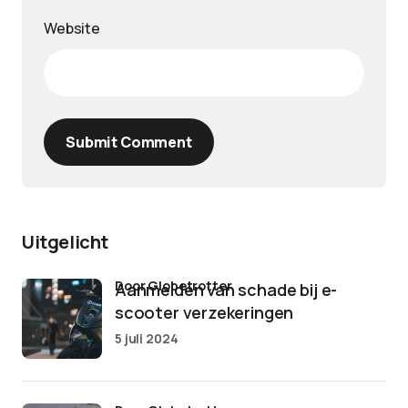
Website
Submit Comment
Uitgelicht
door Globetrotter
Aanmelden van schade bij e-
scooter verzekeringen
5 juli 2024