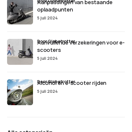
door Globetrotter
Aanpassingen van bestaande
oplaadpunten
5 juli 2024
door Globetrotter
Aanvullende verzekeringen voor e-
scooters
5 juli 2024
door Globetrotter
Alcohol en e-scooter rijden
5 juli 2024