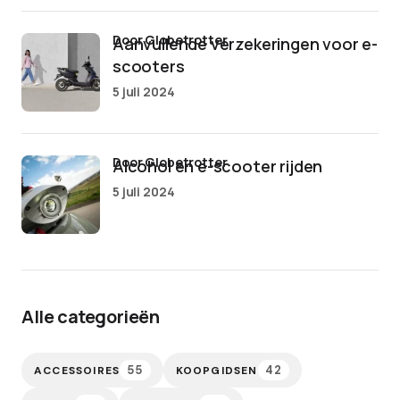
door Globetrotter
Aanvullende verzekeringen voor e-
scooters
5 juli 2024
door Globetrotter
Alcohol en e-scooter rijden
5 juli 2024
Alle categorieën
55
42
ACCESSOIRES
KOOPGIDSEN