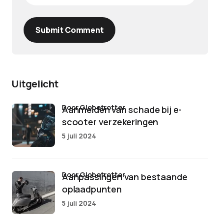
Submit Comment
Uitgelicht
door Globetrotter
Aanmelden van schade bij e-
scooter verzekeringen
5 juli 2024
door Globetrotter
Aanpassingen van bestaande
oplaadpunten
5 juli 2024