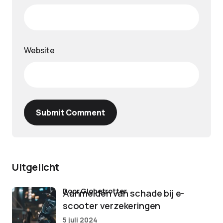
Website
Submit Comment
Uitgelicht
door Globetrotter
Aanmelden van schade bij e-
scooter verzekeringen
5 juli 2024