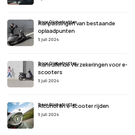
door Globetrotter
Aanpassingen van bestaande
oplaadpunten
5 juli 2024
door Globetrotter
Aanvullende verzekeringen voor e-
scooters
5 juli 2024
door Globetrotter
Alcohol en e-scooter rijden
5 juli 2024