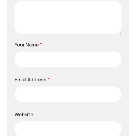
Your Name
*
Email Address
*
Website