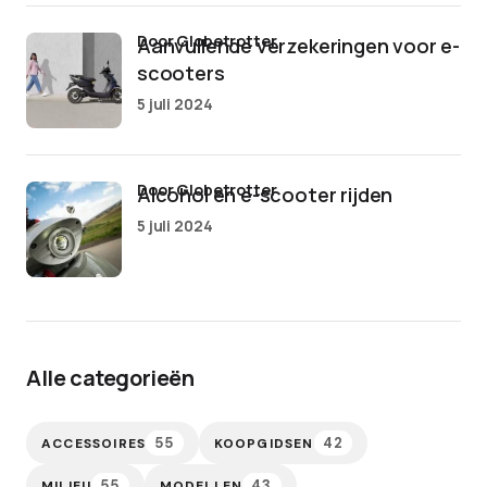
door Globetrotter
Aanvullende verzekeringen voor e-
scooters
5 juli 2024
door Globetrotter
Alcohol en e-scooter rijden
5 juli 2024
Alle categorieën
55
42
ACCESSOIRES
KOOPGIDSEN
55
43
MILIEU
MODELLEN