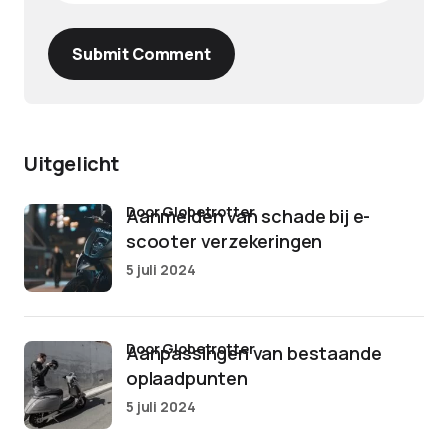
Submit Comment
Uitgelicht
door Globetrotter
Aanmelden van schade bij e-
scooter verzekeringen
5 juli 2024
door Globetrotter
Aanpassingen van bestaande
oplaadpunten
5 juli 2024