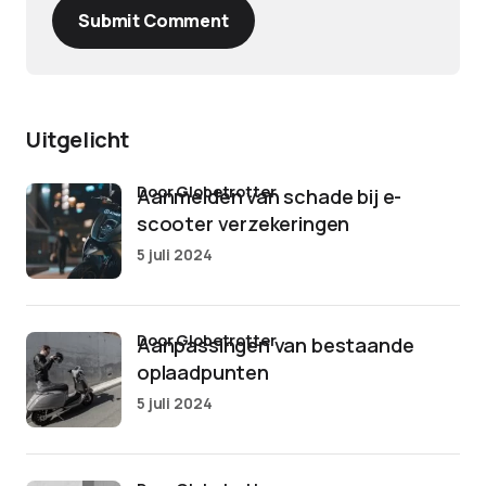
Submit Comment
Uitgelicht
door Globetrotter
Aanmelden van schade bij e-
scooter verzekeringen
5 juli 2024
door Globetrotter
Aanpassingen van bestaande
oplaadpunten
5 juli 2024