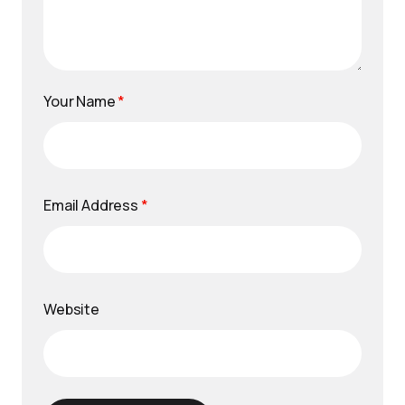
Your Name
*
Email Address
*
Website