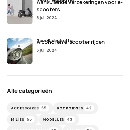
door Globetrotter
Aanvullende verzekeringen voor e-
scooters
5 juli 2024
door Globetrotter
Alcohol en e-scooter rijden
5 juli 2024
Alle categorieën
55
42
ACCESSOIRES
KOOPGIDSEN
55
43
MILIEU
MODELLEN