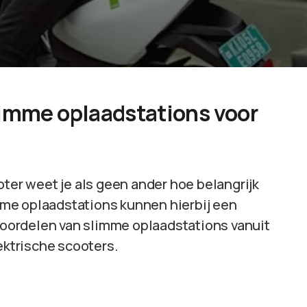
limme oplaadstations voor
oter weet je als geen ander hoe belangrijk
limme oplaadstations kunnen hierbij een
 voordelen van slimme oplaadstations vanuit
ektrische scooters.