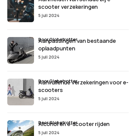
scooter verzekeringen
5 juli 2024
door Globetrotter
Aanpassingen van bestaande
oplaadpunten
5 juli 2024
door Globetrotter
Aanvullende verzekeringen voor e-
scooters
5 juli 2024
door Globetrotter
Alcohol en e-scooter rijden
5 juli 2024