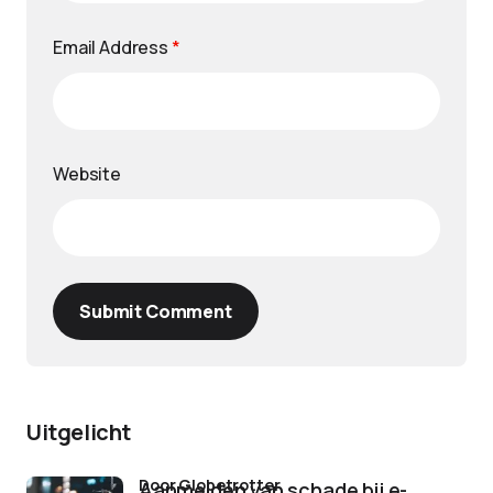
Email Address
*
Website
Submit Comment
Uitgelicht
door Globetrotter
Aanmelden van schade bij e-